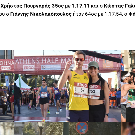
ο
Χρήστος Πουρναράς 35ος
με
1.17.11
και ο
Κώστας Γαλ
ου ο
Γιάννης Νικολακόπουλος
ήταν 64ος με 1.17.54, ο
Φά