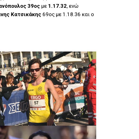
ανόπουλος 39ος
με
1.17.32
, ενώ
νης Κατσικάκης
69ος με 1.18.36 και ο