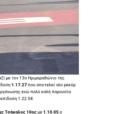
ζί με τον 13ο Ημιμαραθώνιο της
πίδοση
1.17.27
που αποτελεί νέο ρεκόρ
διοργάνωσης ενώ πολύ καλή παρουσία
επίδοση 1.22.58.
ης Τσάκαλος 10ος
με
1.10.05
ο