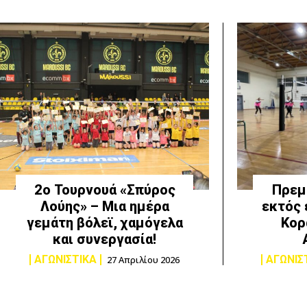
2ο Τουρνουά «Σπύρος
Πρεμι
Λούης» – Μια ημέρα
εκτός 
γεμάτη βόλεϊ, χαμόγελα
Κορ
και συνεργασία!
ΑΓΩΝΙΣΤΙΚΑ
ΑΓΩΝΙΣ
27 Απριλίου 2026