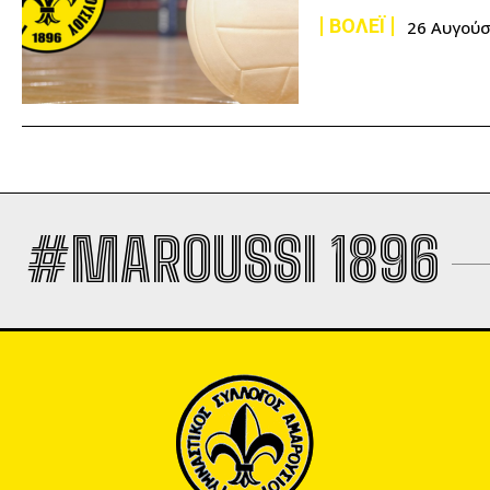
ΒΟΛΕΪ
26 Αυγούσ
#MAROUSSI 1896