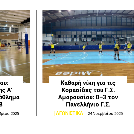
ου:
Καθαρή νίκη για τις
ς Α’
Κορασίδες του Γ.Σ.
άθλημα
Αμαρουσίου: 0–3 τον
8
Πανελλήνιο Γ.Σ.
ΑΓΩΝΙΣΤΙΚΑ
βρίου 2025
24 Νοεμβρίου 2025