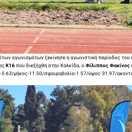
ων αγωνισμάτων ξεκίνησε η αγωνιστική περίοδος του αν
ίας
Κ16
που διεξήχθη στην Χαλκίδα, ο
Φίλιππος Φακίνος
.-5.63/μήκος-11.50/σφαιροβολία-1.57/ύψος-31.97/ακοντ