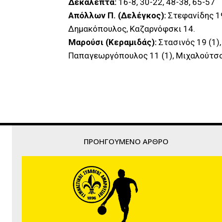
Δεκάλεπτα:
16-8, 30-22, 48-38, 65-57
Απόλλων Π. (Δελέγκος):
Στεφανίδης 19
Δημακόπουλος, Καζαρνόφσκι 14.
Μαρούσι (Κεραμιδάς):
Στασινός 19 (1),
Παπαγεωργόπουλος 11 (1), Μιχαλούτσο
ΠΡΟΗΓΟΎΜΕΝΟ ΆΡΘΡΟ