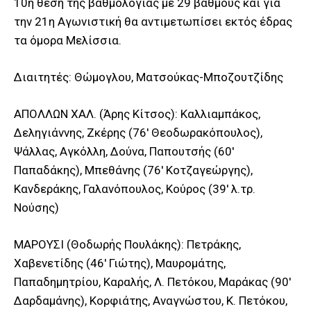
10η θέση της βαθμολογίας με 29 βαθμούς και για
την 21η Αγωνιστική θα αντιμετωπίσει εκτός έδρας
τα όμορα Μελίσσια.
Διαιτητές: Θώμογλου, Ματσούκας-Μποζουτζίδης
ΑΠΟΛΛΩΝ ΧΑΛ. (Άρης Κίτσος): Καλλιαμπάκος,
Δεληγιάννης, Ζκέρης (76′ Θεοδωρακόπουλος),
Ψάλλας, Αγκόλλη, Δούνα, Παπουτσής (60′
Παπαδάκης), Μπεθάνης (76′ Κοτζαγεώργης),
Κανδεράκης, Γαλανόπουλος, Κούρος (39′ λ.τρ.
Νούσης)
ΜΑΡΟΥΣΙ (Θοδωρής Πουλάκης): Πετράκης,
Χαβενετίδης (46′ Γιώτης), Μαυρομάτης,
Παπαδημητρίου, Καραλής, Λ. Πετόκου, Μαράκας (90′
Δαρδαμάνης), Κορφιάτης, Αναγνώστου, Κ. Πετόκου,