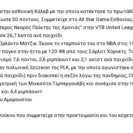
 στην εσθονική Κάλεβ με την οποία κατέκτησε το πρωτάθ
ωσε 50 πόντους. Συμμετείχε στο All Star Game Εσθονίας
ύτερος Νεαρός Παίκτης της Χρονιάς” στην VTB United Leag
σε 26,7 λεπτά ανά παιχνίδι.
ς Ορλάντο Μάτζικ. Έκανε το ντεμπούτο του στο ΝΒΑ στις 
ν πάγκο στην ήττα με 120-88 από τους Σάρλοτ Χόρνετς. 
σμό 7,6 πόντοι, 2,6 ριμπάουντ και 2,1 ασίστ ανά παιχνίδι
ν πολωνική Szczecin της PLK, με την οποία αγωνίστηκε σε
νά παιχνίδι) πριν διακοπεί η σεζόν λόγω της πανδημίας, 
γατρική των Μινεσότα Τίμπεργουλβς και συνέχισε στην Ιτα
και 4,4 ριμπάουντ
ου Αμαρουσίου.
ούκου που συμμετείχε στην προετοιμασία και του εύχετα