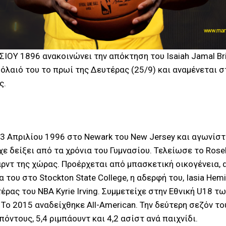
 1896 ανακοινώνει την απόκτηση του Isaiah Jamal Brisc
λαιό του το πρωί της Δευτέρας (25/9) και αναμένεται σ
ς.
 13 Απριλίου 1996 στο Newark του New Jersey και αγωνίστ
χε δείξει από τα χρόνια του Γυμνασίου. Τελείωσε το Rosell
ντ της χώρας. Προέρχεται από μπασκετική οικογένεια, 
α του στο Stockton State College, η αδερφή του, Iasia He
τέρας του ΝΒΑ Kyrie Irving. Συμμετείχε στην Εθνική U18 
Το 2015 αναδείχθηκε All-American. Την δεύτερη σεζόν το
όντους, 5,4 ριμπάουντ και 4,2 ασίστ ανά παιχνίδι.