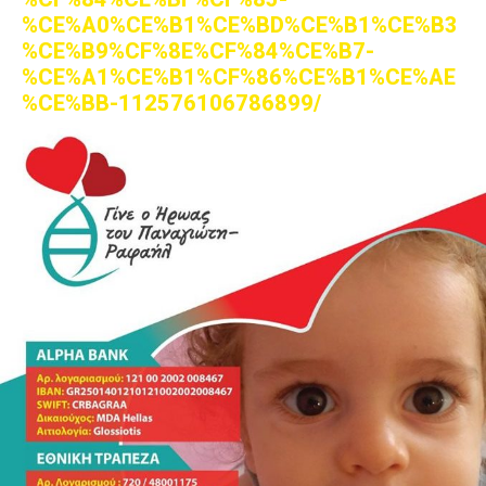
%CE%A0%CE%B1%CE%BD%CE%B1%CE%B3
%CE%B9%CF%8E%CF%84%CE%B7-
%CE%A1%CE%B1%CF%86%CE%B1%CE%AE
%CE%BB-112576106786899/