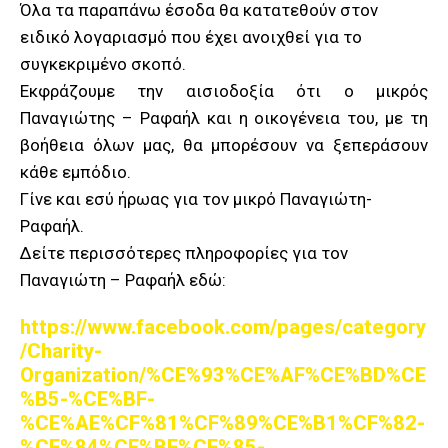
Όλα τα παραπάνω έσοδα θα κατατεθούν στον
ειδικό λογαριασμό που έχει ανοιχθεί για το
συγκεκριμένο σκοπό.
Εκφράζουμε την αισιοδοξία ότι ο μικρός
Παναγιώτης – Ραφαήλ και η οικογένεια του, με τη
βοήθεια όλων μας, θα μπορέσουν να ξεπεράσουν
κάθε εμπόδιο.
Γίνε και εσύ ήρωας για τον μικρό Παναγιώτη-
Ραφαήλ.
Δείτε περισσότερες πληροφορίες για τον
Παναγιώτη – Ραφαήλ εδώ:
https://www.facebook.com/pages/category
/Charity-
Organization/%CE%93%CE%AF%CE%BD%CE
%B5-%CE%BF-
%CE%AE%CF%81%CF%89%CE%B1%CF%82-
%CF%84%CE%BF%CF%85-