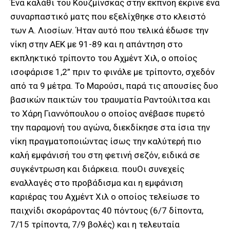
Ένα καλάθι του Κουζμίνσκας στην εκπνοή έκρινε ένα
συναρπαστικό ματς που εξελίχθηκε στο κλειστό
των Α. Λιοσίων. Ήταν αυτό που τελικά έδωσε την
νίκη στην ΑΕΚ με 91-89 και η απάντηση στο
εκπληκτικό τρίποντο του Αχμέντ Χιλ, ο οποίος
ισοφάρισε 1,2” πριν το φινάλε με τρίποντο, σχεδόν
από τα 9 μέτρα. Το Μαρούσι, παρά τις απουσίες δυο
βασικών παικτών του τραυματία Ραντούλιτσα και
το Χάρη Γιαννόπουλου ο οποίος ανέβασε πυρετό
την παραμονή του αγώνα, διεκδίκησε στα ίσια την
νίκη πραγματοποιώντας ίσως την καλύτερή πιο
καλή εμφάνισή του στη φετινή σεζόν, ειδικά σε
συγκέντρωση και διάρκεια. πουΟι συνεχείς
εναλλαγές στο προβάδισμα και η εμφάνιση
καριέρας του Αχμέντ Χιλ ο οποίος τελείωσε το
παιχνίδι σκοράροντας 40 πόντους (6/7 δίποντα,
7/15 τρίποντα, 7/9 βολές) και η τελευταία