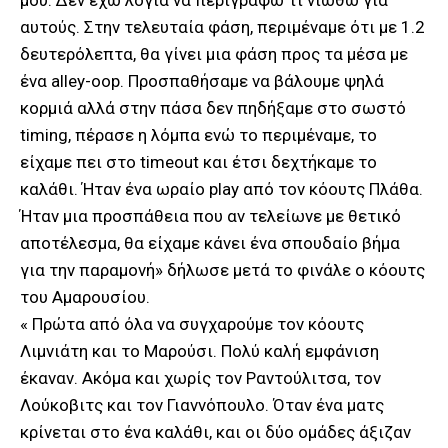
μου. Δεν έχω λόγια να περιγράψω τι νιώθω για
αυτούς. Στην τελευταία φάση, περιμέναμε ότι με 1.2
δευτερόλεπτα, θα γίνει μια φάση προς τα μέσα με
ένα alley-oop. Προσπαθήσαμε να βάλουμε ψηλά
κορμιά αλλά στην πάσα δεν πηδήξαμε στο σωστό
timing, πέρασε η λόμπα ενώ το περιμέναμε, το
είχαμε πει στο timeout και έτσι δεχτήκαμε το
καλάθι. Ήταν ένα ωραίο play από τον κόουτς Πλάθα.
Ήταν μια προσπάθεια που αν τελείωνε με θετικό
αποτέλεσμα, θα είχαμε κάνει ένα σπουδαίο βήμα
για την παραμονή» δήλωσε μετά το φινάλε ο κόουτς
του Αμαρουσίου.
« Πρώτα από όλα να συγχαρούμε τον κόουτς
Λιμνιάτη και το Μαρούσι. Πολύ καλή εμφάνιση
έκαναν. Ακόμα και χωρίς τον Ραντούλιτσα, τον
Λούκοβιτς και τον Γιαννόπουλο. Όταν ένα ματς
κρίνεται στο ένα καλάθι, και οι δύο ομάδες άξιζαν