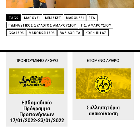
TAGS
ΜΑΡΟΎΣΙ
ΜΠΆΣΚΕΤ
MAROUSSI
ΓΣΑ
ΓΥΜΝΑΣΤΙΚΌΣ ΣΎΛΛΟΓΟΣ ΑΜΑΡΟΥΣΊΟΥ
Γ.Σ. ΑΜΑΡΟΥΣΊΟΥ
GSA1896
MAROUSSI1896
ΒΑΣΙΛΌΠΙΤΑ
ΚΟΠΉ ΠΊΤΑΣ
ΠΡΟΗΓΟΎΜΕΝΟ ΆΡΘΡΟ
ΕΠΌΜΕΝΟ ΆΡΘΡΟ
Εβδομαδιαίο
Συλληπητήρια
Πρόγραμμα
ανακοίνωση
Προπονήσεων
17/01/2022-23/01/2022