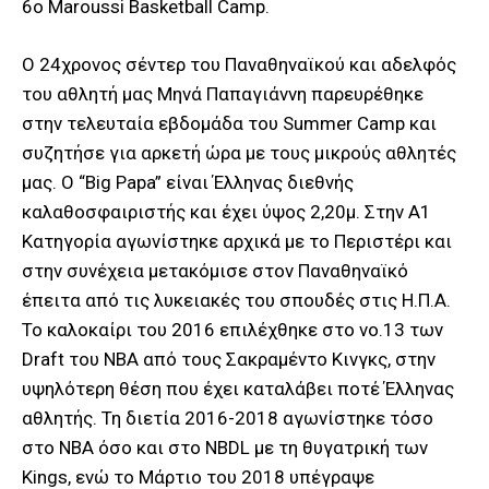
6ο Maroussi Basketball Camp.
Ο 24χρονος σέντερ του Παναθηναϊκού και αδελφός
του αθλητή μας Μηνά Παπαγιάννη παρευρέθηκε
στην τελευταία εβδομάδα του Summer Camp και
συζητήσε για αρκετή ώρα με τους μικρούς αθλητές
μας. O “Big Papa” είναι Έλληνας διεθνής
καλαθοσφαιριστής και έχει ύψος 2,20μ. Στην Α1
Κατηγορία αγωνίστηκε αρχικά με το Περιστέρι και
στην συνέχεια μετακόμισε στον Παναθηναϊκό
έπειτα από τις λυκειακές του σπουδές στις Η.Π.Α.
Το καλοκαίρι του 2016 επιλέχθηκε στο νο.13 των
Draft του NBA από τους Σακραμέντο Κινγκς, στην
υψηλότερη θέση που έχει καταλάβει ποτέ Έλληνας
αθλητής. Τη διετία 2016-2018 αγωνίστηκε τόσο
στο NBA όσο και στο NBDL με τη θυγατρική των
Kings, ενώ το Μάρτιο του 2018 υπέγραψε