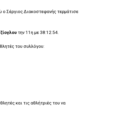
νώ ο Σέργιος Διακοστεφανής τερμάτισε
τζίογλου
την 11η με 38:12.54.
θλητές του συλλόγου:
θλητές και τις αθλήτριές του να