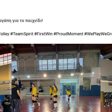
αγάπη για το παιχνίδι!
olley #TeamSpirit #FirstWin #ProudMoment #WePlayWeG