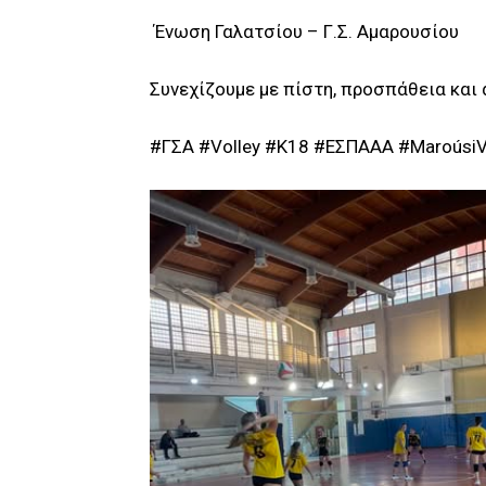
Ένωση Γαλατσίου – Γ.Σ. Αμαρουσίου
Συνεχίζουμε με πίστη, προσπάθεια και 
#ΓΣΑ #Volley #K18 #ΕΣΠΑΑΑ #MaroúsiV