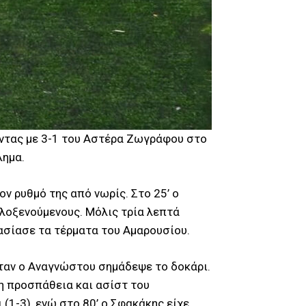
ώντας με 3-1 του Αστέρα Ζωγράφου στο
λημα.
ν ρυθμό της από νωρίς. Στο 25’ ο
ιλοξενούμενους. Μόλις τρία λεπτά
λασίασε τα τέρματα του Αμαρουσίου.
όταν ο Αναγνώστου σημάδεψε το δοκάρι.
η προσπάθεια και ασίστ του
(1-3), ενώ στο 80’ ο Σφακάκης είχε