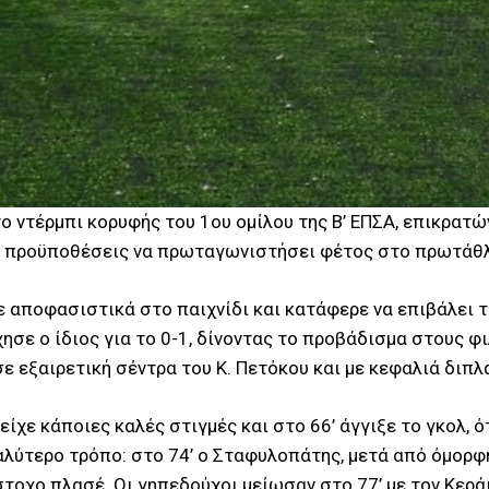
ο ντέρμπι κορυφής του 1ου ομίλου της Β’ ΕΠΣΑ, επικρατ
τις προϋποθέσεις να πρωταγωνιστήσει φέτος στο πρωτάθ
 αποφασιστικά στο παιχνίδι και κατάφερε να επιβάλει το
ησε ο ίδιος για το 0-1, δίνοντας το προβάδισμα στους φ
σε εξαιρετική σέντρα του Κ. Πετόκου και με κεφαλιά διπ
ίχε κάποιες καλές στιγμές και στο 66’ άγγιξε το γκολ, 
αλύτερο τρόπο: στο 74’ ο Σταφυλοπάτης, μετά από όμορφ
οχο πλασέ. Οι γηπεδούχοι μείωσαν στο 77’ με τον Κεράι 