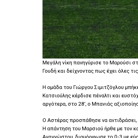
Μεγάλη νίκη πανηγύρισε το Μαρούσι στ
Γουδή και δείχνοντας πως έχει όλες 
Η ομάδα του Γιώργου Σιμιτζόγλου μπήκε
Κατσιούλης κέρδισε πέναλτι και ευστόχ
αργότερα, στο 28’, ο Μπανιάς αξιοποίη
Ο Αστέρας προσπάθησε να αντιδράσει, ε
Η απάντηση του Μαρσιού ήρθε με τον κ
Αναγνώστου, διαμόρφωσε το 0-3 με εύστ