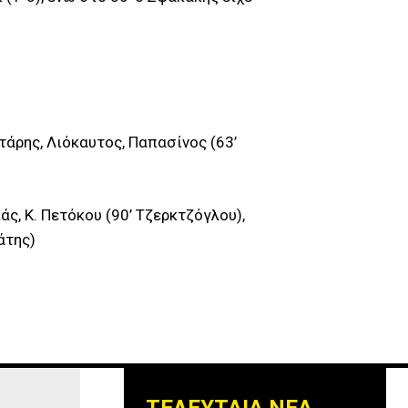
ντάρης, Λιόκαυτος, Παπασίνος (63’
ς, Κ. Πετόκου (90’ Τζερκτζόγλου),
άτης)