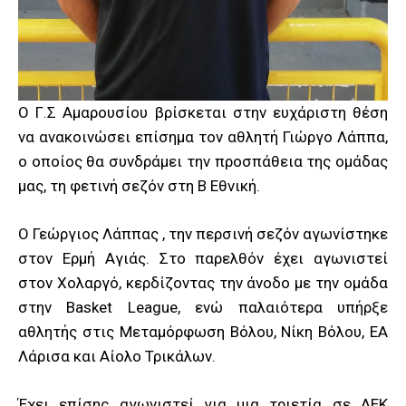
Ο Γ.Σ Αμαρουσίου βρίσκεται στην ευχάριστη θέση
να ανακοινώσει επίσημα τον αθλητή Γιώργο Λάππα,
ο οποίος θα συνδράμει την προσπάθεια της ομάδας
μας, τη φετινή σεζόν στη Β Εθνική.
Ο Γεώργιος Λάππας , την περσινή σεζόν αγωνίστηκε
στον Ερμή Αγιάς. Στο παρελθόν έχει αγωνιστεί
στον Χολαργό, κερδίζοντας την άνοδο με την ομάδα
στην Basket League, ενώ παλαιότερα υπήρξε
αθλητής στις Μεταμόρφωση Βόλου, Νίκη Βόλου, ΕΑ
Λάρισα και Αίολο Τρικάλων.
Έχει επίσης αγωνιστεί για μια τριετία σε ΑΕΚ