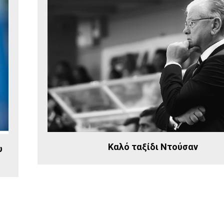
Καλό ταξίδι Ντούσαν
υ