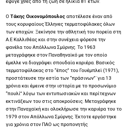
έφυγε χθες από τη ζωή σε ηλικία 81 ετών.
Ο
Τάκης Οικονομόπουλος
αποτέλεσε έναν από
τους κορυφαίους Έλληνες τερματοφύλακες όλων
των εποχών. Ξεκίνησε την αθλητική του πορεία στη
Α.Ε Καλλιθέας και στην συνέχεια φόρεσε την
φανέλα του Απόλλωνα Σμύρνης. Το 1963
μεταγράφηκε στον Παναθηναϊκό με τον οποίο
έμελλε να διαγράψει σπουδαία καριέρα. Βασικός
τερματοφύλακας στο “έπος” του Γουέμπλεϊ (1971),
προστάτευσε την εστία των “πράσινων”¨για 13
χρόνια και έμεινε στην ιστορία με το προσωνύμιο
“πουλί” λόγω των εντυπωσιακών και περίτεχνων
εκτινάξεων του στις αποκρούσεις. Μεταγράφηκε
στην Παναχαϊκή και ολοκλήρωσε την καριέρα του το
1979 στον Απόλλωνα Σμύρνης. Έκτοτε εργάστηκε
για χρόνια στον ΠΑΟ ως προπονητής