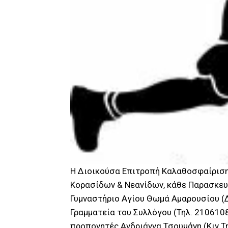
Η Διοικούσα Επιτροπή Καλαθοσφαίρισης
Κορασίδων & Νεανίδων, κάθε Παρασκευή
Γυμναστήριο Αγίου Θωμά Αμαρουσίου (Δ
Γραμματεία του Συλλόγου (Τηλ. 210610
προπονητές Ανδριάννα Τσουμάνη (Κιν.Τ