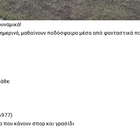
υναμικά!
θημερινά, μαθαίνουν ποδόσφαιρο μέσα από φανταστικά πα
άθε:
6977)