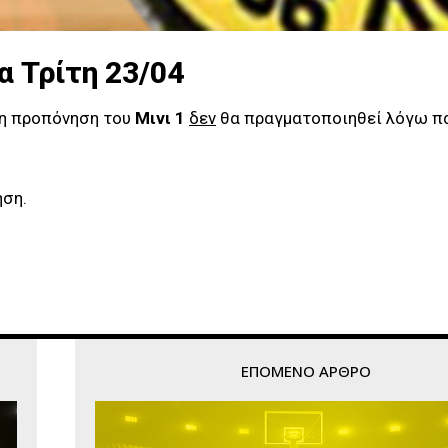
α Τρίτη 23/04
4 η προπόνηση του
Μινι 1
δεν
θα πραγματοποιηθεί λόγω π
ηση.
ΕΠΌΜΕΝΟ ΆΡΘΡΟ