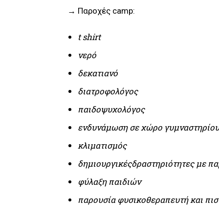
→ Παροχές camp:
t shirt
νερό
δεκατιανό
διατροφολόγος
παιδοψυχολόγος
ενδυνάμωση σε χώρο γυμναστηρίου
κλιματισμός
δημιουργικέςδραστηριότητες με π
φύλαξη παιδιών
παρουσία φυσικοθεραπευτή και πι