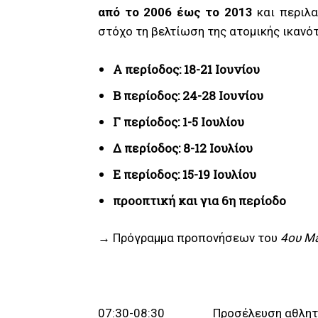
από το 2006 έως το 2013
και περιλα
στόχο τη βελτίωση της ατομικής ικανότ
Α περίοδος:
18-21 Iουνίου
Β περίοδος: 2
4-28
Iουνίου
Γ περίοδος:
1-5
Ιουλίου
Δ περίοδος:
8-12
Ιουλίου
Ε περίοδος: 15-19 Ιουλίου
προοπτική και για 6η περίοδο
→ Πρόγραμμα προπονήσεων του
4ου
Ma
07:30-08:30 Προσέλευση αθλητ