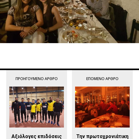
ΠΡΟΗΓΟΎΜΕΝΟ ΆΡΘΡΟ
ΕΠΌΜΕΝΟ ΆΡΘΡΟ
Αξιόλογες επιδόσεις
Την πρωτοχρονιάτικη