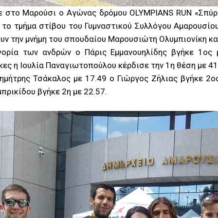
κε στο Μαρούσι ο Αγώνας δρόμου OLYMPIANS RUN «Σπύρο
 το τμήμα στίβου του Γυμναστικού Συλλόγου Αμαρουσίου
σουν την μνήμη του σπουδαίου Μαρουσιώτη Ολυμπιονίκη κα
γορία των ανδρών ο Πάρις Εμμανουηλίδης βγήκε 1ος 
κες η Ιουλία Παναγιωτοπούλου κέρδισε την 1η θέση με 41
Δημήτρης Τσάκαλος με 17.49 ο Γιώργος Ζήλιας βγήκε 2ος
πρικίδου βγήκε 2η με 22.57.