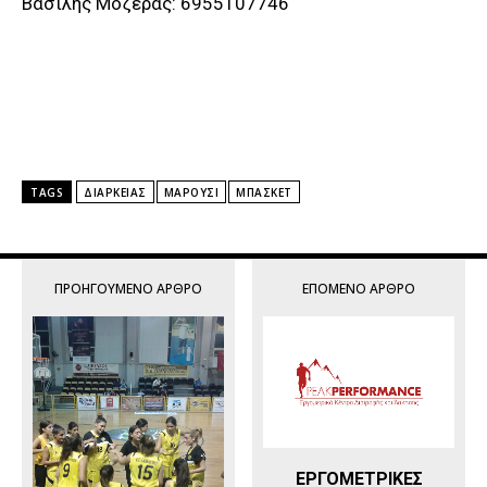
Βασίλης Μόζερας: 6955107746
TAGS
ΔΙΑΡΚΕΊΑΣ
ΜΑΡΟΎΣΙ
ΜΠΆΣΚΕΤ
ΠΡΟΗΓΟΎΜΕΝΟ ΆΡΘΡΟ
ΕΠΌΜΕΝΟ ΆΡΘΡΟ
ΕΡΓΟΜΕΤΡΙΚΕΣ